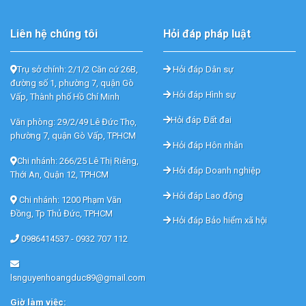
Liên hệ chúng tôi
Hỏi đáp pháp luật
Trụ sở chính: 2/1/2 Căn cứ 26B,
Hỏi đáp Dân sự
đường số 1, phường 7, quận Gò
Hỏi đáp Hình sự
Vấp, Thành phố Hồ Chí Minh
Hỏi đáp Đất đai
Văn phòng: 29/2/49 Lê Đức Thọ,
phường 7, quận Gò Vấp, TPHCM
Hỏi đáp Hôn nhân
Chi nhánh: 266/25 Lê Thị Riêng,
Hỏi đáp Doanh nghiệp
Thới An, Quận 12, TPHCM
Hỏi đáp Lao động
Chi nhánh: 1200 Phạm Văn
Đồng, Tp Thủ Đức, TPHCM
Hỏi đáp Bảo hiểm xã hội
0986414537 -
0932 707 112
lsnguyenhoangduc89@gmail.com
Giờ làm việc: