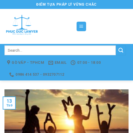
Skip
ĐIỂM TỰA PHÁP LÝ VỮNG CHẮC
to
content
GÒ VẤP - TPHCM
EMAIL
07:00 - 18:00
0986 414 537 - 0932707112
13
Th9