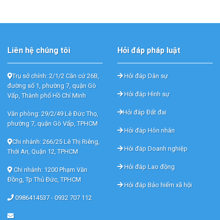
Liên hệ chúng tôi
Hỏi đáp pháp luật
Trụ sở chính: 2/1/2 Căn cứ 26B,
Hỏi đáp Dân sự
đường số 1, phường 7, quận Gò
Hỏi đáp Hình sự
Vấp, Thành phố Hồ Chí Minh
Hỏi đáp Đất đai
Văn phòng: 29/2/49 Lê Đức Thọ,
phường 7, quận Gò Vấp, TPHCM
Hỏi đáp Hôn nhân
Chi nhánh: 266/25 Lê Thị Riêng,
Hỏi đáp Doanh nghiệp
Thới An, Quận 12, TPHCM
Hỏi đáp Lao động
Chi nhánh: 1200 Phạm Văn
Đồng, Tp Thủ Đức, TPHCM
Hỏi đáp Bảo hiểm xã hội
0986414537 -
0932 707 112