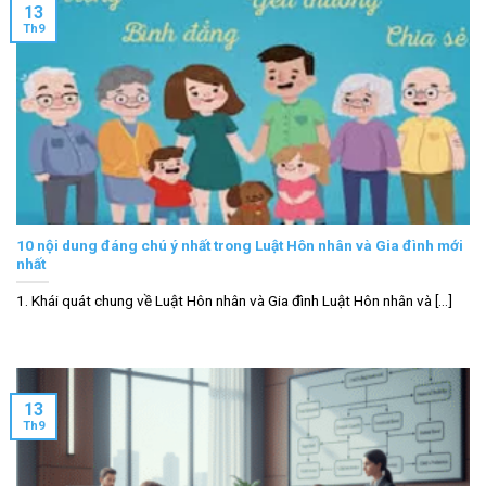
13
Th9
10 nội dung đáng chú ý nhất trong Luật Hôn nhân và Gia đình mới
nhất
1. Khái quát chung về Luật Hôn nhân và Gia đình Luật Hôn nhân và [...]
13
Th9