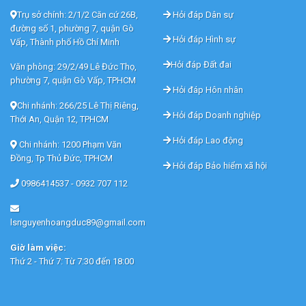
Trụ sở chính: 2/1/2 Căn cứ 26B,
Hỏi đáp Dân sự
đường số 1, phường 7, quận Gò
Hỏi đáp Hình sự
Vấp, Thành phố Hồ Chí Minh
Hỏi đáp Đất đai
Văn phòng: 29/2/49 Lê Đức Thọ,
phường 7, quận Gò Vấp, TPHCM
Hỏi đáp Hôn nhân
Chi nhánh: 266/25 Lê Thị Riêng,
Hỏi đáp Doanh nghiệp
Thới An, Quận 12, TPHCM
Hỏi đáp Lao động
Chi nhánh: 1200 Phạm Văn
Đồng, Tp Thủ Đức, TPHCM
Hỏi đáp Bảo hiểm xã hội
0986414537 -
0932 707 112
lsnguyenhoangduc89@gmail.com
Giờ làm việc:
Thứ 2 - Thứ 7: Từ 7:30 đến 18:00