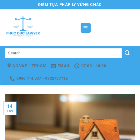
Skip
ĐIỂM TỰA PHÁP LÝ VỮNG CHẮC
to
content
GÒ VẤP - TPHCM
EMAIL
07:00 - 18:00
0986 414 537 - 0932707112
14
Th9