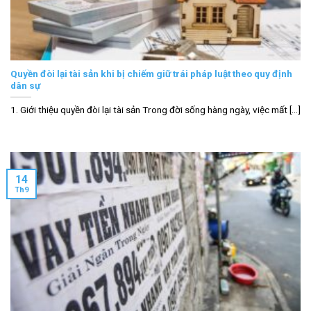
Quyền đòi lại tài sản khi bị chiếm giữ trái pháp luật theo quy định
dân sự
1. Giới thiệu quyền đòi lại tài sản Trong đời sống hàng ngày, việc mất [...]
14
Th9