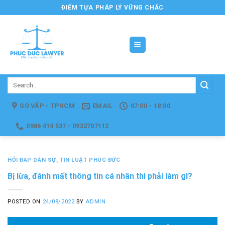
Skip
ĐIỂM TỰA PHÁP LÝ VỮNG CHẮC
to
content
GÒ VẤP - TPHCM
EMAIL
07:00 - 18:00
0986 414 537 - 0932707112
HỎI ĐÁP DÂN SỰ
,
TIN LUẬT PHÚC ĐỨC
Bị lừa, đánh mất thông tin cá nhân thì phải làm gì?
POSTED ON
24/08/2022
BY
ADMIN