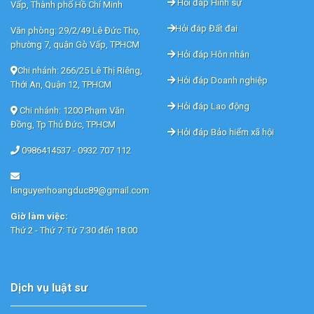
Hỏi đáp Hình sự
Vấp, Thành phố Hồ Chí Minh
Hỏi đáp Đất đai
Văn phòng: 29/2/49 Lê Đức Thọ,
phường 7, quận Gò Vấp, TPHCM
Hỏi đáp Hôn nhân
Chi nhánh: 266/25 Lê Thị Riêng,
Hỏi đáp Doanh nghiệp
Thới An, Quận 12, TPHCM
Hỏi đáp Lao động
Chi nhánh: 1200 Phạm Văn
Đồng, Tp Thủ Đức, TPHCM
Hỏi đáp Bảo hiểm xã hội
0986414537 -
0932 707 112
lsnguyenhoangduc89@gmail.com
Giờ làm việc:
Thứ 2 - Thứ 7: Từ 7:30 đến 18:00
Dịch vụ luật sư