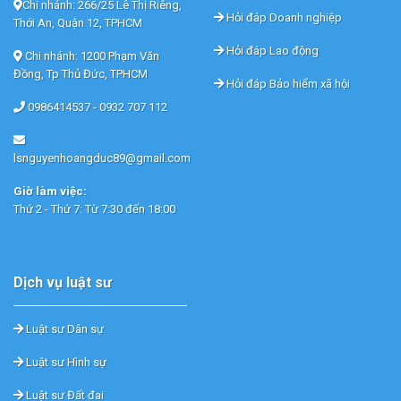
Chi nhánh: 266/25 Lê Thị Riêng,
Hỏi đáp Doanh nghiệp
Thới An, Quận 12, TPHCM
Hỏi đáp Lao động
Chi nhánh: 1200 Phạm Văn
Đồng, Tp Thủ Đức, TPHCM
Hỏi đáp Bảo hiểm xã hội
0986414537 -
0932 707 112
lsnguyenhoangduc89@gmail.com
Giờ làm việc:
Thứ 2 - Thứ 7: Từ 7:30 đến 18:00
Dịch vụ luật sư
Luật sư Dân sự
Luật sư Hình sự
Luật sư Đất đai