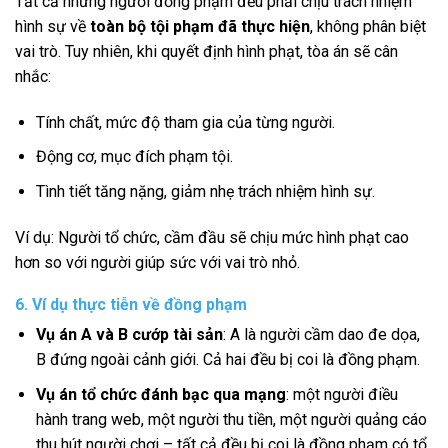
Tất cả những người đồng phạm đều phải chịu trách nhiệm
hình sự về
toàn bộ tội phạm đã thực hiện
, không phân biệt
vai trò. Tuy nhiên, khi quyết định hình phạt, tòa án sẽ cân
nhắc:
Tính chất, mức độ tham gia của từng người.
Động cơ, mục đích phạm tội.
Tình tiết tăng nặng, giảm nhẹ trách nhiệm hình sự.
Ví dụ: Người tổ chức, cầm đầu sẽ chịu mức hình phạt cao
hơn so với người giúp sức với vai trò nhỏ.
6. Ví dụ thực tiễn về đồng phạm
Vụ án A và B cướp tài sản
: A là người cầm dao đe dọa,
B đứng ngoài cảnh giới. Cả hai đều bị coi là đồng phạm.
Vụ án tổ chức đánh bạc qua mạng
: một người điều
hành trang web, một người thu tiền, một người quảng cáo
thu hút người chơi – tất cả đều bị coi là đồng phạm có tổ