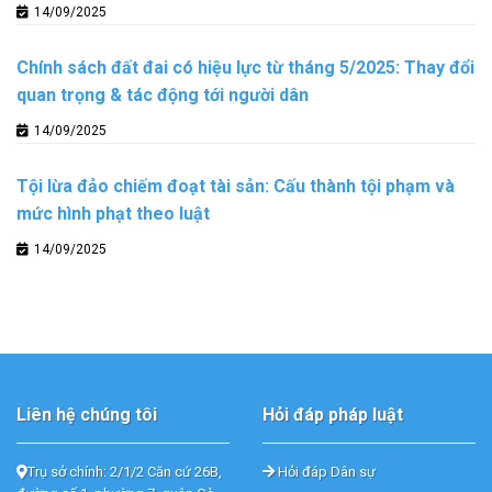
14/09/2025
Chính sách đất đai có hiệu lực từ tháng 5/2025: Thay đổi
quan trọng & tác động tới người dân
14/09/2025
Tội lừa đảo chiếm đoạt tài sản: Cấu thành tội phạm và
mức hình phạt theo luật
14/09/2025
Liên hệ chúng tôi
Hỏi đáp pháp luật
Trụ sở chính: 2/1/2 Căn cứ 26B,
Hỏi đáp Dân sự