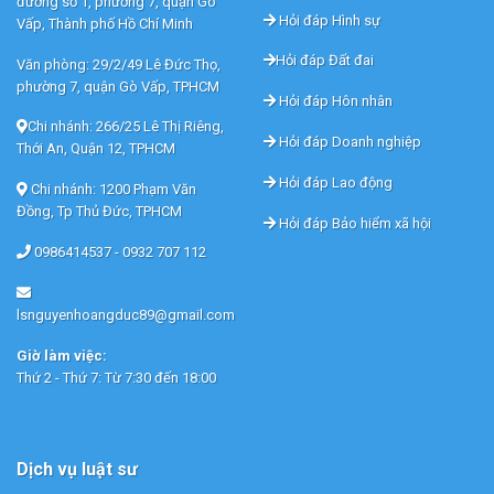
đường số 1, phường 7, quận Gò
Hỏi đáp Hình sự
Vấp, Thành phố Hồ Chí Minh
Hỏi đáp Đất đai
Văn phòng: 29/2/49 Lê Đức Thọ,
phường 7, quận Gò Vấp, TPHCM
Hỏi đáp Hôn nhân
Chi nhánh: 266/25 Lê Thị Riêng,
Hỏi đáp Doanh nghiệp
Thới An, Quận 12, TPHCM
Hỏi đáp Lao động
Chi nhánh: 1200 Phạm Văn
Đồng, Tp Thủ Đức, TPHCM
Hỏi đáp Bảo hiểm xã hội
0986414537 -
0932 707 112
lsnguyenhoangduc89@gmail.com
Giờ làm việc:
Thứ 2 - Thứ 7: Từ 7:30 đến 18:00
Dịch vụ luật sư