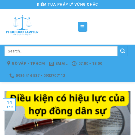
Skip
ĐIỂM TỰA PHÁP LÝ VỮNG CHẮC
to
content
GÒ VẤP - TPHCM
EMAIL
07:00 - 18:00
0986 414 537 - 0932707112
14
Th9